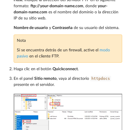
Host
. Indique la dirección del servidor FTP en el siguiente
formato:
ftp://your-domain-name.com
, donde
your-
domain-name.com
es el nombre del dominio o la dirección
IP de su sitio web.
Nombre de usuario
y
Contraseña
de su usuario del sistema.
Nota
Si se encuentra detrás de un firewall, active el
modo
pasivo
en el cliente FTP.
Haga clic en el botón
Quickconnect
.
httpdocs
En el panel
Sitio remoto
, vaya al directorio
presente en el servidor.