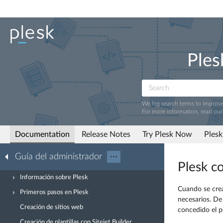
Ples
We log search terms to improv
For more information, read ou
Documentation
Release Notes
Try Plesk Now
Plesk
Guía del administrador
···
Plesk c
Información sobre Plesk
Cuando se cre
Primeros pasos en Plesk
necesarios. De
Creación de sitios web
concedido el p
Creación de plantillas con Sitejet Builder