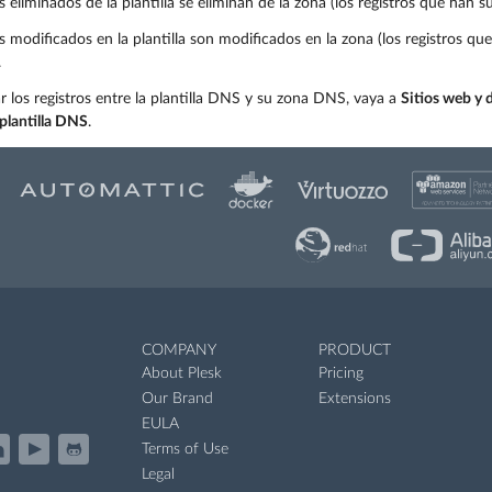
os eliminados de la plantilla se eliminan de la zona (los registros que han 
os modificados en la plantilla son modificados en la zona (los registros q
.
ar los registros entre la plantilla DNS y su zona DNS, vaya a
Sitios web y
 plantilla DNS
.
COMPANY
PRODUCT
About Plesk
Pricing
Our Brand
Extensions
EULA
Terms of Use
Legal