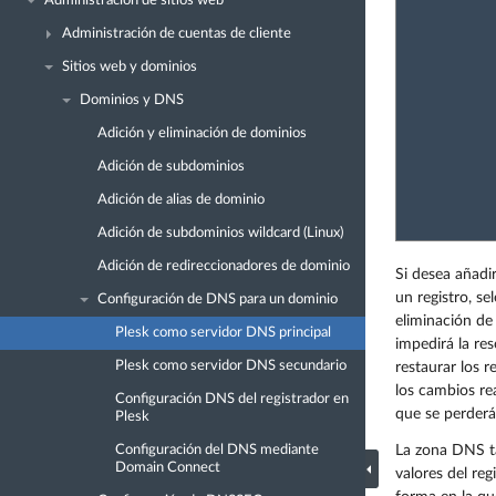
Administración de sitios web
Administración de cuentas de cliente
Sitios web y dominios
Dominios y DNS
Adición y eliminación de dominios
Adición de subdominios
Adición de alias de dominio
Adición de subdominios wildcard (Linux)
Adición de redireccionadores de dominio
Si desea añadir
un registro, se
Configuración de DNS para un dominio
eliminación de
Plesk como servidor DNS principal
impedirá la re
Plesk como servidor DNS secundario
restaurar los 
los cambios re
Configuración DNS del registrador en
que se perderá
Plesk
La zona DNS ta
Configuración del DNS mediante
Domain Connect
valores del reg