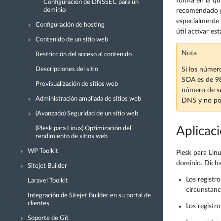
forma en la q
Configuración de DNSSEC para un
dominio
recomendado p
especialmente 
Configuración de hosting
útil activar es
Contenido de un sitio web
Nota
Restricción del acceso al contenido
Si los númer
Descripciones del sitio
SOA es de 98
Previsualización de sitios web
número de se
Administración ampliada de sitios web
DNS y no pod
(Avanzado) Seguridad de un sitio web
Aplicaci
(Plesk para Linux) Optimización del
rendimiento de sitios web
WP Toolkit
Plesk para Linu
dominio. Dicha 
Sitejet Builder
Los registr
Laravel Toolkit
circunstanci
Integración de Sitejet Builder en su portal de
clientes
Los registro
Soporte de Git