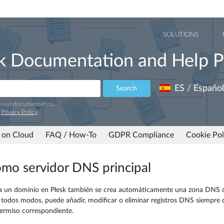
SOLUTIONS
k Documentation and Help P
ES / Español
Search
e our documentation.
r
Privacy Policy
.
 on Cloud
FAQ / How-To
GDPR Compliance
Cookie Pol
omo servidor DNS principal
a un dominio en Plesk también se crea automáticamente una zona DNS q
 todos modos, puede añadir, modificar o eliminar registros DNS siempre 
ermiso correspondiente.