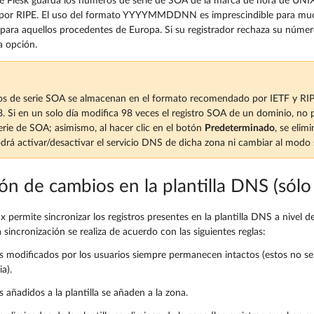
ue Plesk guarda los números de serie de SOA de la marca de hora de
or RIPE. El uso del formato YYYYMMDDNN es imprescindible para much
para aquellos procedentes de Europa. Si su registrador rechaza su númer
ta opción.
os de serie SOA se almacenan en el formato recomendado por IETF y RIPE, 
. Si en un solo día modifica 98 veces el registro SOA de un dominio, no
rie de SOA; asimismo, al hacer clic en el botón
Predeterminado
, se elim
rá activar/desactivar el servicio DNS de dicha zona ni cambiar al modo 
ón de cambios en la plantilla DNS (sólo
x permite sincronizar los registros presentes en la plantilla DNS a nivel 
sincronización se realiza de acuerdo con las siguientes reglas:
os modificados por los usuarios siempre permanecen intactos (estos no se
a).
s añadidos a la plantilla se añaden a la zona.