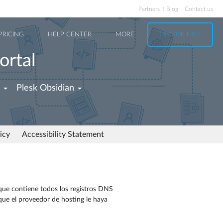
Partners
Blog
Contact us
PRICING
HELP CENTER
MORE
TRY FOR FREE
ortal
Plesk Obsidian
icy
Accessibility Statement
ue contiene todos los registros DNS
que el proveedor de hosting le haya