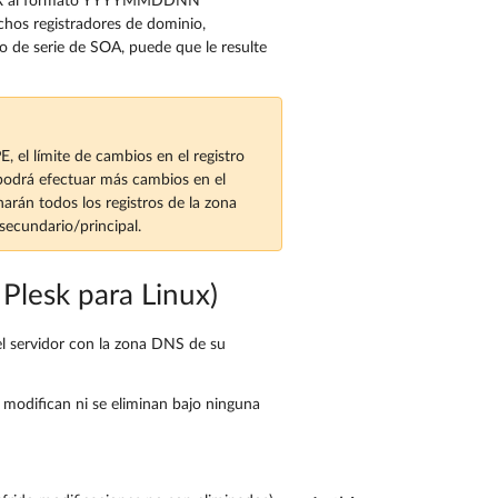
 UNIX al formato YYYYMMDDNN
os registradores de dominio,
o de serie de SOA, puede que le resulte
el límite de cambios en el registro
 podrá efectuar más cambios en el
inarán todos los registros de la zona
secundario/principal.
 Plesk para Linux)
del servidor con la zona DNS de su
 modifican ni se eliminan bajo ninguna