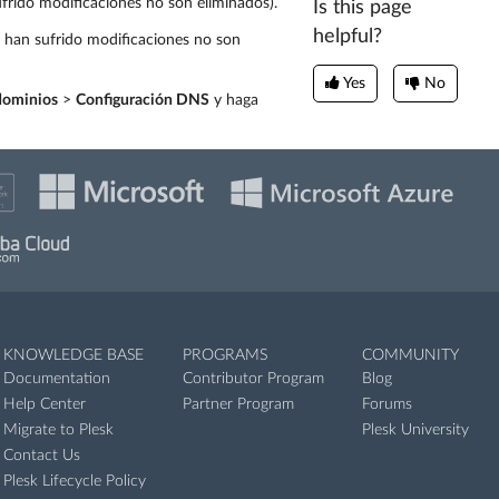
sufrido modificaciones no son eliminados).
Is this page
helpful?
ue han sufrido modificaciones no son
Yes
No
 dominios
>
Configuración DNS
y haga
KNOWLEDGE BASE
PROGRAMS
COMMUNITY
Documentation
Contributor Program
Blog
Help Center
Partner Program
Forums
Migrate to Plesk
Plesk University
Contact Us
Plesk Lifecycle Policy