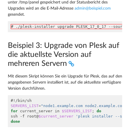
unter /tmp/panel gespeichert und der Statusbericht des
Upgrades wird an die E-Mail-Adresse
admin
@
beispiel
.
com
gesendet.
# ./plesk-installer upgrade PLESK_17_0_17 --source 
Beispiel 3: Upgrade von Plesk auf
die aktuellste Version auf
mehreren Servern
Mit diesem Skript können Sie ein Upgrade für Plesk, das auf den
angegebenen Servern installiert ist, auf die aktuellste verfügbare
Version durchführen.
#!/bin/sh
SERVERS_LIST
=
"node1.example.com node2.example.com"
for
 current_server in 
$SERVERS_LIST
;
do
ssh -f root@
$current_server
'plesk installer --sele
done