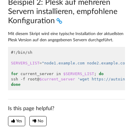
Beispiel 2: Plesk auf mehreren
Servern installieren, empfohlene
Konfiguration
Mit diesem Skript wird eine typische Installation der aktuellsten
Plesk Version auf den angegebenen Servern durchgeführt.
#!/bin/sh
SERVERS_LIST
=
"node1.example.com node2.example.com"
for
 current_server in 
$SERVERS_LIST
;
do
ssh -f root@
$current_server
'wget https://autoinsta
done
Is this page helpful?
Yes
No