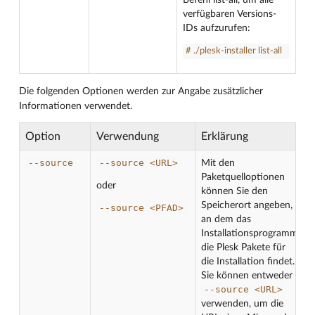
Befehl list-all, um alle
verfügbaren Versions-
IDs aufzurufen:
# ./plesk-installer list-all
Die folgenden Optionen werden zur Angabe zusätzlicher
Informationen verwendet.
Option
Verwendung
Erklärung
--source
--source
<URL>
Mit den
Paketquelloptionen
oder
können Sie den
Speicherort angeben,
--source
<PFAD>
an dem das
Installationsprogramm
die Plesk Pakete für
die Installation findet.
Sie können entweder
--source
<URL>
verwenden, um die