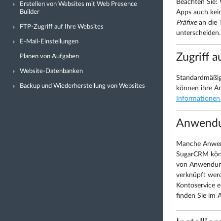
Beachten Sie: 
Erstellen von Websites mit Web Presence
Apps auch kei
Builder
Präfixe
an die 
FTP-Zugriff auf Ihre Websites
unterscheiden.
E-Mail-Einstellungen
Zugriff 
Planen von Aufgaben
Website-Datenbanken
Standardmäßig
Backup und Wiederherstellung von Websites
können ihre A
Informationen 
Anwendun
Manche Anwend
SugarCRM könn
von Anwendunge
verknüpft werd
Kontoservice e
finden Sie im 