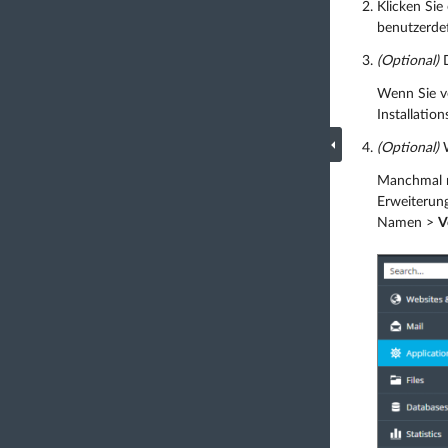
Klicken Sie
benutzerdefi
(Optional)
D
Wenn Sie ve
Installatio
(Optional)
W
Manchmal mü
Erweiterung
Namen >
V