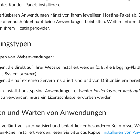
des Kunden-Panels installieren.
verfügbaren Anwendungen hängt von ihrem jeweiligen Hosting-Paket ab. Di
er aber auch überhaupt keine Anwendungen beinhalten. Weitere Inform
on Ihrem Hosting-Provider.
ngstypen
Typen von Webanwendungen:
, die direkt auf Ihrer Website installiert werden (z. B. die Blogging-Pla
nt-System
Joomla!
).
, die auf externen Servern installiert sind und von Drittanbietern bereit
m Installationstyp sind Anwendungen entweder
kostenlos
oder
kostenpfl
u verwenden, muss ein Lizenzschlüssel erworben werden.
eren und Warten von Anwendungen
on verläuft voll automatisiert und bedarf keiner besonderen Kenntnisse. 
n-Panel installiert werden, lesen Sie bitte das Kapitel
Installieren von A