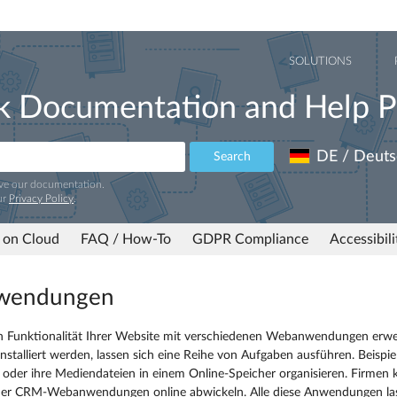
SOLUTIONS
k Documentation and Help P
DE / Deuts
Search
ove our documentation.
ur
Privacy Policy
.
 on Cloud
FAQ / How-To
GDPR Compliance
Accessibil
wendungen
n Funktionalität Ihrer Website mit verschiedenen Webanwendungen erwei
installiert werden, lassen sich eine Reihe von Aufgaben ausführen. Beisp
n oder ihre Mediendateien in einem Online-Speicher organisieren. Firmen 
r CRM-Webanwendungen online abwickeln. Alle diese Anwendungen lasse