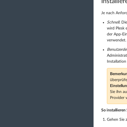
Installi
Je nach Anford
Schnell
. Di
wird Plesk 
der App-Ei
verwendet. 
Benutzerdef
Administrat
Installatio
Bemerkun
überprüfe
Einstellu
Sie ihn a
Provider
So installieren
Gehen Sie 