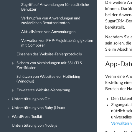
Die weitere An
Zugriff auf Anwendungen für zusätzliche
können. Darübe
Benutzer
bei der Anwend
Verknüpfen von Anwendungen und
SugarCRM-Benu
zusätzlichen Benutzerkonten
bereitstellt.
Aktualisieren von Anwendungen
Nachdem Sie ei
Verwalten von PHP-Projektabhängigkeiten
sein sollen, d
mit Composer
Sie im Abschni
Einsehen des Website-Fehlerprotokolls
App-Dat
Sichern von Verbindungen mit SSL/TLS-
Zertifikaten
Wenn eine Anwe
Schützen von Websites vor Hotlinking
(Windows)
Erstellung ein
Bereich der
Ha
Erweiterte Website-Verwaltung
Den Datenb
Unterstützung von Git
Zugangsdat
Unterstützung von Ruby (Linux)
nützlich se
WordPress Toolkit
universelle
Verwalten 
Unterstützung von Node.js