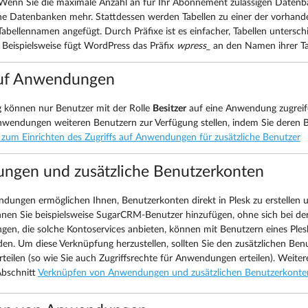
Wenn Sie die maximale Anzahl an für Ihr Abonnement zulässigen Datenba
ne Datenbanken mehr. Stattdessen werden Tabellen zu einer der vorhan
Tabellennamen angefügt. Durch Präfixe ist es einfacher, Tabellen untersc
 Beispielsweise fügt WordPress das Präfix
wpress_
an den Namen ihrer Ta
auf Anwendungen
 können nur Benutzer mit der Rolle
Besitzer
auf eine Anwendung zugreifen
nwendungen weiteren Benutzern zur Verfügung stellen, indem Sie deren
zum Einrichten des Zugriffs auf Anwendungen für zusätzliche Benutzer
gen und zusätzliche Benutzerkonten
ungen ermöglichen Ihnen, Benutzerkonten direkt in Plesk zu erstellen 
en Sie beispielsweise SugarCRM-Benutzer hinzufügen, ohne sich bei d
n, die solche Kontoservices anbieten, können mit Benutzern eines Ples
en. Um diese Verknüpfung herzustellen, sollten Sie den zusätzlichen Benu
rteilen (so wie Sie auch Zugriffsrechte für Anwendungen erteilen). Weite
Abschnitt
Verknüpfen von Anwendungen und zusätzlichen Benutzerkonte