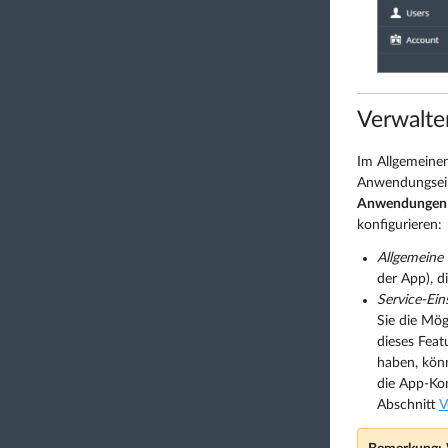
Verwalt
Im Allgemeine
Anwendungseins
Anwendungen 
konfigurieren:
Allgemeine 
der App), d
Service-Ein
Sie die Mög
dieses Feat
haben, kön
die App-Ko
Abschnitt
V