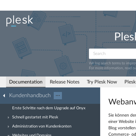
Ples
We log search terms to impr
For more information, read o
Documentation
Release Notes
Try Plesk Now
Plesk
Kundenhandbuch
···
Weban
Erste Schritte nach dem Upgrade auf Onyx
Sie können de
Schnell gestartet mit Plesk
einer Website 
Administration von Kundenkonten
Blog vorstelle
Commerce- ode
Websites und Domains