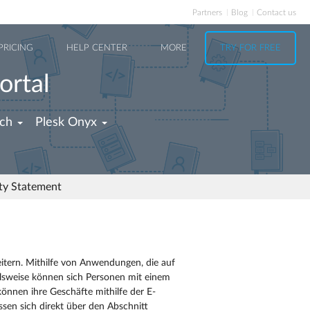
Partners
Blog
Contact us
PRICING
HELP CENTER
MORE
TRY FOR FREE
ortal
ch
Plesk Onyx
ity Statement
tern. Mithilfe von Anwendungen, die auf
ielsweise können sich Personen mit einem
können ihre Geschäfte mithilfe der E-
n sich direkt über den Abschnitt