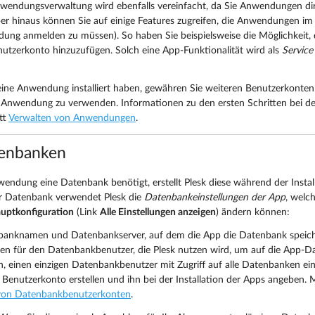
wendungsverwaltung wird ebenfalls vereinfacht, da Sie Anwendungen direk
r hinaus können Sie auf einige Features zugreifen, die Anwendungen im 
ung anmelden zu müssen). So haben Sie beispielsweise die Möglichkeit,
tzerkonto hinzuzufügen. Solch eine App-Funktionalität wird als
Service
ne Anwendung installiert haben, gewähren Sie weiteren Benutzerkonten Z
ie Anwendung zu verwenden. Informationen zu den ersten Schritten bei
tt
Verwalten von Anwendungen
.
enbanken
ndung eine Datenbank benötigt, erstellt Plesk diese während der Instal
er Datenbank verwendet Plesk die
Datenbankeinstellungen der App
, welch
uptkonfiguration
(Link
Alle Einstellungen anzeigen
) ändern können:
anknamen und Datenbankserver, auf dem die App die Datenbank speich
en für den Datenbankbenutzer, die Plesk nutzen wird, um auf die App-Da
in, einen einzigen Datenbankbenutzer mit Zugriff auf alle Datenbanken ein
s Benutzerkonto erstellen und ihn bei der Installation der Apps angeben.
von Datenbankbenutzerkonten
.