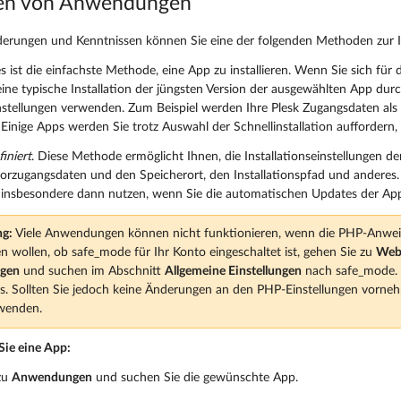
eren von Anwendungen
erungen und Kenntnissen können Sie eine der folgenden Methoden zur In
es ist die einfachste Methode, eine App zu installieren. Wenn Sie sich für d
eine typische Installation der jüngsten Version der ausgewählten App du
nstellungen verwenden. Zum Beispiel werden Ihre Plesk Zugangsdaten al
Einige Apps werden Sie trotz Auswahl der Schnellinstallation auffordern
iniert
. Diese Methode ermöglicht Ihnen, die Installationseinstellungen de
orzugangsdaten und den Speicherort, den Installationspfad und anderes. S
n insbesondere dann nutzen, wenn Sie die automatischen Updates der App
g:
Viele Anwendungen können nicht funktionieren, wenn die PHP-Anweis
n wollen, ob safe_mode für Ihr Konto eingeschaltet ist, gehen Sie zu
Web
ngen
und suchen im Abschnitt
Allgemeine Einstellungen
nach safe_mode. I
us. Sollten Sie jedoch keine Änderungen an den PHP-Einstellungen vorne
 wenden.
 Sie eine App:
zu
Anwendungen
und suchen Sie die gewünschte App.