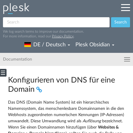
Search
We log search terms to improve our documentation.
For more information, read our
Privacy Policy
.
DE / Deutsch
Plesk Obsidian
Documentation
Konfigurieren von DNS für eine
Domain
Das DNS (Domain Name System) ist ein hierarchisches
Namenssystem, das menschenlesbare Domainnamen in die den
Webhosts zugeordneten numerischen Kennungen (IP-Adressen)
umwandelt. Diese Umwandlung wird als
Auflösung
bezeichnet.
Wenn Sie einen Domainnamen hinzufügen (über
Websites &